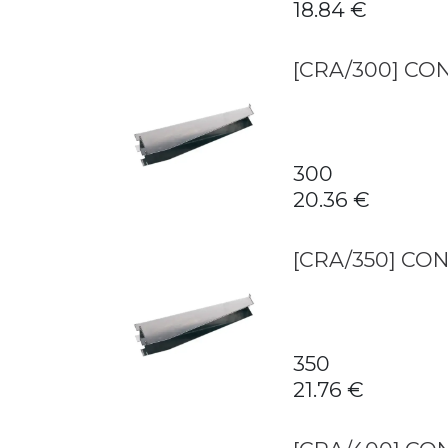
18.84
€
[CRA/300] C
300
20.36
€
[CRA/350] CO
350
21.76
€