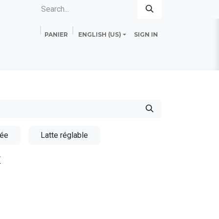
PANIER
ENGLISH (US)
SIGN IN
es
Standard Line
Fiche technique
uée
Latte réglable
E