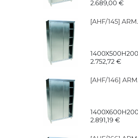
2.689,00
€
[AHF/145] ARM
1400X500H20
2.752,72
€
[AHF/146] ARM
1400X600H20
2.891,19
€