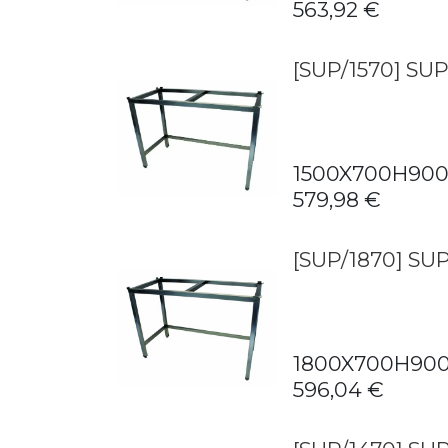
563,92
€
[SUP/1570] S
1500X700H90
579,98
€
[SUP/1870] S
1800X700H90
596,04
€