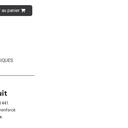
r au panier
IQUES
it
I 441.
 renforcé.
e.