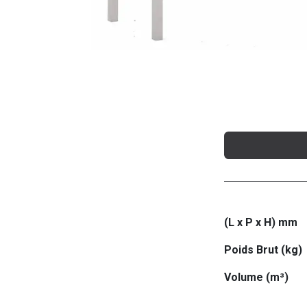
(L x P x H) mm
Poids Brut (kg)
Volume (m³)