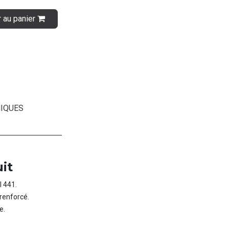
r au panier
IQUES
it
I 441.
 renforcé.
e.