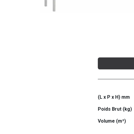
(L x P x H) mm
Poids Brut (kg)
Volume (m³)