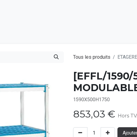
Catalogu
Tous les produits
ETAGERE
[EFFL/1590/
MODULABLE
1590X500H1750
853,03
€
Hors T
Ajoute