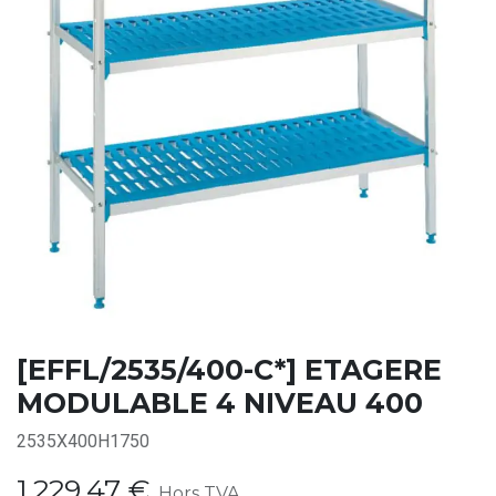
[EFFL/2535/400-C*] ETAGERE
MODULABLE 4 NIVEAU 400
2535X400H1750
1.229,47
€
Hors TVA