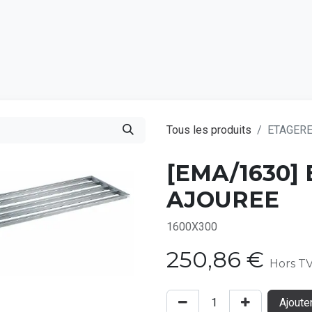
Catalogu
Tous les produits
ETAGER
[EMA/1630]
AJOUREE
1600X300
250,86
€
Hors T
Ajoute