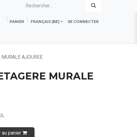
PANIER
FRANÇAIS (BE)
SE CONNECTER
es
Standard Line
Fiche technique
E MURALE AJOUREE
 ETAGERE MURALE
VA
r au panier