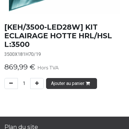
[KEH/3500-LED28W] KIT
ECLAIRAGE HOTTE HRL/HSL
L:3500
3500X181H70/19
869,99
€
Hors TVA
Ajouter au panier
Plan du site