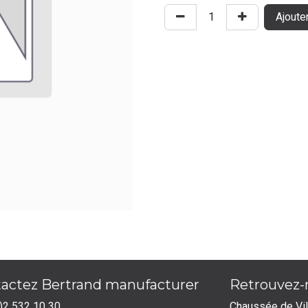
Ajoute
actez Bertrand manufacturer
Retrouvez
)2 532 10 30
Chaussée de Vi