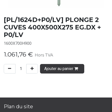
[PL/1624D+P0/LV] PLONGE 2
CUVES 400X500X275 EG.DX +
P0/LV
1600X700H900
1.061,76
€
Hors TVA
Ajouter au panier
Plan du site