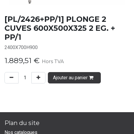
[PL/2426+PP/1] PLONGE 2
CUVES 600X500X325 2 EG. +
PP/1
2400X700H900
1.889,51
€
Hors TVA
Ajouter au panier
Plan du site
Nos catalogues